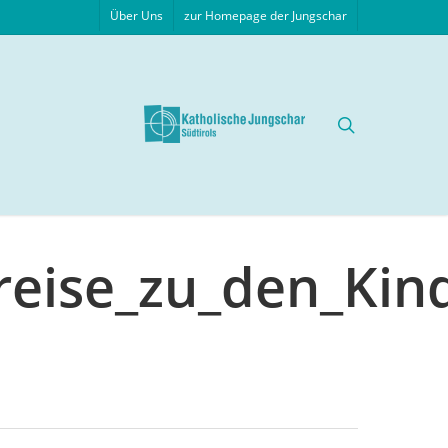
Über Uns
zur Homepage der Jungschar
search
eise_zu_den_Kin