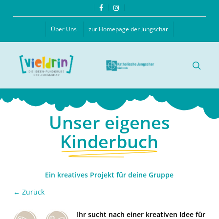
Skip
facebook
instagram
to
main
Über Uns
zur Homepage der Jungschar
content
searc
Unser eigenes
Kinderbuch
Ein kreatives Projekt für deine Gruppe
← Zurück
Ihr sucht nach einer kreativen Idee für