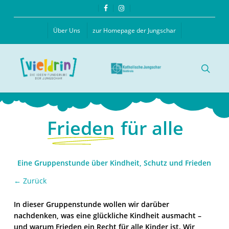
Skip
facebook
instagram
to
main
Über Uns
zur Homepage der Jungschar
content
searc
Frieden
für alle
Eine Gruppenstunde über Kindheit, Schutz und Frieden
← Zurück
In dieser Gruppenstunde wollen wir darüber
nachdenken, was eine glückliche Kindheit ausmacht –
und warum Frieden ein Recht für alle Kinder ist. Wir