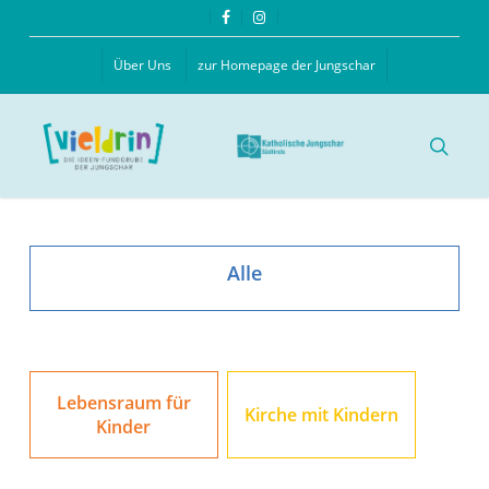
Skip
facebook
instagram
to
main
Über Uns
zur Homepage der Jungschar
content
searc
Alle
Lebensraum für
Kirche mit Kindern
Kinder