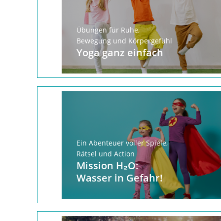
Übungen für Ruhe,
Bewegung und Körpergefühl
Yoga ganz einfach
Ein Abenteuer voller Spiele,
Rätsel und Action
Mission H₂O:
Wasser in Gefahr!