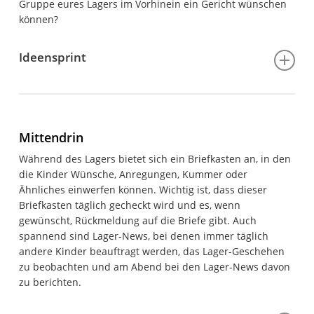
Gruppe eures Lagers im Vorhinein ein Gericht wünschen
können?
Ideensprint
Dauer:
15 Minuten
Du brauchst:
Mittendrin
Plakat, Stifte in unterschiedlichen Farben
Während des Lagers bietet sich ein Briefkasten an, in den
So geht’s:
Es werden verschiedene Gruppen gebildet und
die Kinder Wünsche, Anregungen, Kummer oder
jede bekommt einen Stift in einer Farbe. Sie besprechen
Ähnliches einwerfen können. Wichtig ist, dass dieser
sich zum jeweiligen Thema (z.B. Abendprogramm). Dann
Briefkasten täglich gecheckt wird und es, wenn
kommt das Startsignal und die Stafette beginnt. Ein Kind
gewünscht, Rückmeldung auf die Briefe gibt. Auch
läuft zum Plakat, schreibt die Idee auf, rennt zurück und
spannend sind Lager-News, bei denen immer täglich
klatscht das nächste Kind ab, das dann läuft usw. Nach
andere Kinder beauftragt werden, das Lager-Geschehen
einer bestimmten Zeit wird gezählt, wie viel jede Gruppe
zu beobachten und am Abend bei den Lager-News davon
wusste, und viel wichtiger: es wird gemeinsam
zu berichten.
angeschaut, was tolle Ideen für das Abendprogramm
wären.