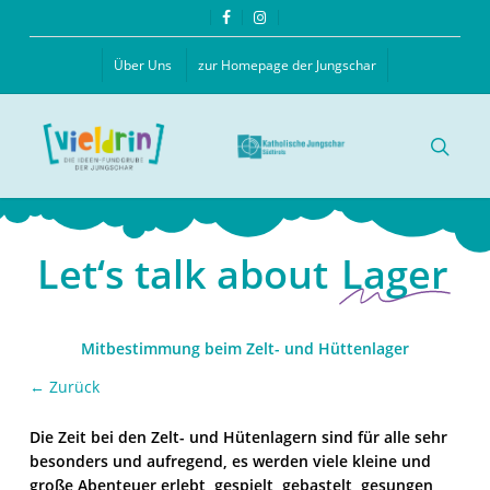
Skip
facebook
instagram
to
main
Über Uns
zur Homepage der Jungschar
content
searc
Let‘s talk about
Lager
Mitbestimmung beim Zelt- und Hüttenlager
← Zurück
Die Zeit bei den Zelt- und Hütenlagern sind für alle sehr
besonders und aufregend, es werden viele kleine und
große Abenteuer erlebt, gespielt, gebastelt, gesungen,