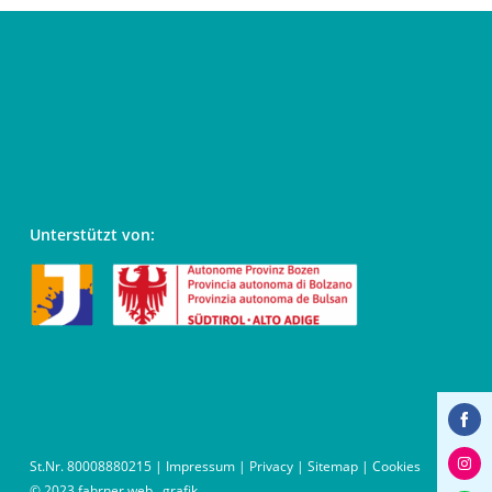
Unterstützt von:
Share
St.Nr. 80008880215 |
Impressum
|
Privacy
|
Sitemap
|
Cookies
on
Share
© 2023
fahrner web . grafik