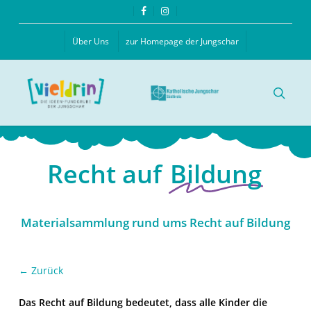
Skip
facebook
instagram
to
main
Über Uns
zur Homepage der Jungschar
content
searc
Recht auf
Bildung
Materialsammlung rund ums Recht auf Bildung
← Zurück
Das Recht auf Bildung bedeutet, dass alle Kinder die