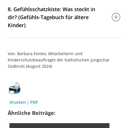
die seine Gefühle widerspiegelt. Diese Geschichte kann
8. Gefühlsschatzkiste: Was steckt in
fiktiv sein, muss aber die echten Emotionen des Kindes
dir? (Gefühls-Tagebuch für ältere
widerspiegeln.
Kinder)
Du brauchst:
kleine Hefte, Kugelschreiber
Von: Barbara Fontes, Mitarbeiterin und
So geht’s:
Ältere Kinder können ermutigt werden, ein
Kinderschutzbeauftragte der Katholischen Jungschar
Gefühls-Tagebuch zu führen, in dem sie ihre täglichen
Südtirols (August 2024)
Emotionen aufschreiben.
Drucken | PDF
Ähnliche Beiträge: