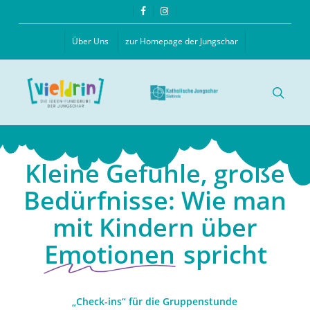
Skip
facebook
instagram
to
main
Über Uns
zur Homepage der Jungschar
content
searc
Kleine Gefühle, große
Bedürfnisse: Wie man
mit Kindern über
Emotionen
spricht
„Check-ins“ für die Gruppenstunde