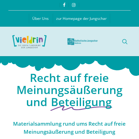
Skip
facebook
instagram
to
main
Über Uns
zur Homepage der Jungschar
content
searc
Recht auf freie
Meinungsäußerung
und
Beteiligung
Materialsammlung rund ums Recht auf freie
Meinungsäußerung und Beteiligung