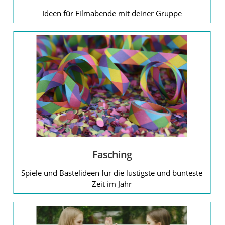
Ostern
Ideen für Filmabende mit deiner Gruppe
Partizipation
religiöse Feier
Solidarität
Sommer
Tod und Trauer
Winter
Zelt- und Hüttenlager
Fasching
Spiele und Bastelideen für die lustigste und bunteste
Zeit im Jahr