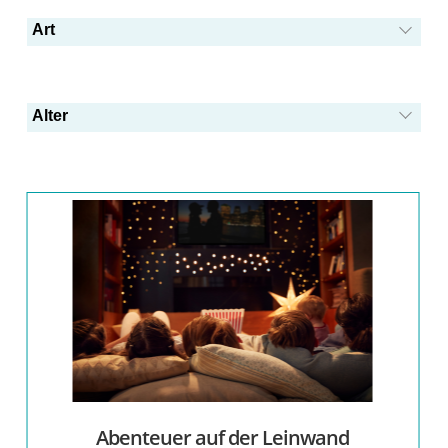
Beginn
Art
Draußen
Drinnen
Alter
Frühling
Gender
Herbst
Kinderrechte
Kinderschutz
Kreativität
Länder der Welt
Minipastoral
Nachhaltigkeit
Abenteuer auf der Leinwand