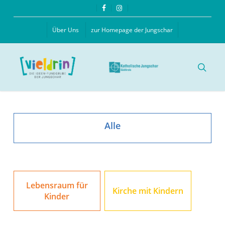
Skip
facebook
instagram
to
main
Über Uns
zur Homepage der Jungschar
content
searc
Alle
Lebensraum für
Kirche mit Kindern
Kinder