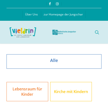
Skip
facebook
instagram
to
main
Über Uns
zur Homepage der Jungschar
content
searc
Alle
Lebensraum für
Kirche mit Kindern
Kinder