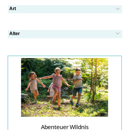
Beginn
Art
Draußen
Drinnen
Alter
Frühling
Gender
Herbst
Kinderrechte
Kinderschutz
Kreativität
Länder der Welt
Minipastoral
Nachhaltigkeit
Abenteuer Wildnis