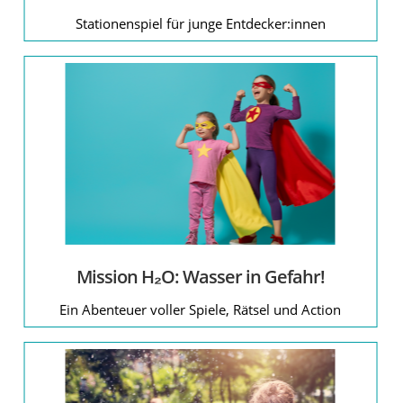
Ostern
Stationenspiel für junge Entdecker:innen
Partizipation
religiöse Feier
Solidarität
Sommer
Tod und Trauer
Winter
Zelt- und Hüttenlager
Mission H₂O: Wasser in Gefahr!
Ein Abenteuer voller Spiele, Rätsel und Action