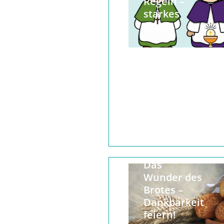
Regeln –
starkes
Team
Besinnung zum
Erntedankfest
Das
Wunder des
Brotes –
Dankbarkeit
feiern!