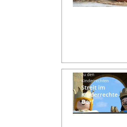
Ein Geländespiel
zu den
Kinderrechten
Streit im
Kinderrechte-
Dorf