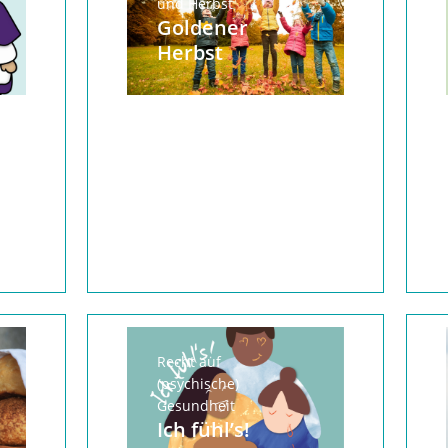
und Herbst
Goldener
Herbst
Recht auf
(psychische)
Gesundheit
Ich fühl’s!