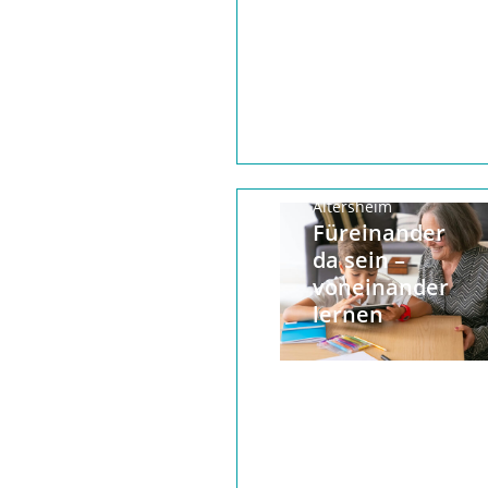
Ein Besuch im
Altersheim
Füreinander
da sein –
voneinander
lernen