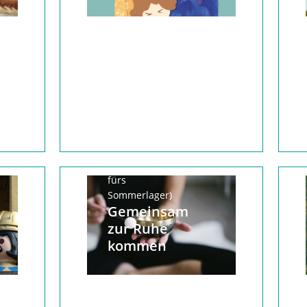
Morgen- und
Abendlobe (auch
fürs
Sommerlager)
Gemeinsam
zur Ruhe
kommen