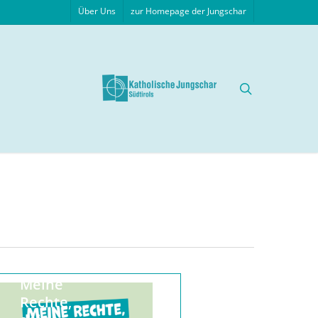
Über Uns
zur Homepage der Jungschar
search
Kinderrechte
ganz konkret
Meine
Rechte,