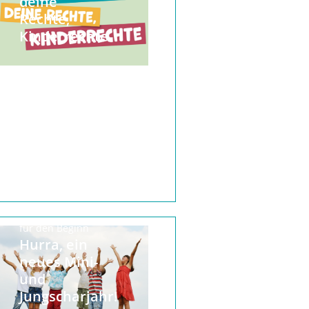
deine
Rechte,
Kinderrechte
Ideen und Spiele
für den Beginn
Hurra, ein
neues Mini-
und
Jungscharjahr!