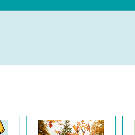
Gruppenstunde
zu Erntedank