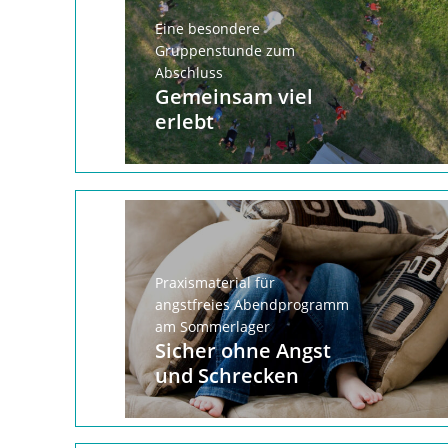
Eine besondere
Gruppenstunde zum
Abschluss
Gemeinsam viel
erlebt
Praxismaterial für
angstfreies Abendprogramm
am Sommerlager
Sicher ohne Angst
und Schrecken